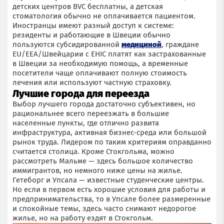
детских центров BVC бесплатны, а детская
стоматология обычно не оплачивается пациентом.
Иностранцы имеют разный доступ к системе:
резиденты и работающие в Швеции обычно
пользуются субсидированной
медициной
, граждане
EU/EEA/Швейцарии с EHIC платят как застрахованные
в Швеции за необходимую помощь, а временные
посетители чаще оплачивают полную стоимость
лечения или используют частную страховку.
Лучшие города для переезда
Выбор лучшего города достаточно субъективен, но
рациональнее всего переезжать в большие
населенные пункты, где отлично развита
инфраструктура, активная бизнес-среда или большой
рынок труда. Лидером по таким критериям оправданно
считается столица. Кроме Стокгольма, можно
рассмотреть Мальме — здесь большое количество
иммигрантов, но немного ниже цены на жилье.
Гетеборг и Упсала — известные студенческие центры.
Но если в первом есть хорошие условия для работы и
предпринимательства, то в Упсале более размеренные
и спокойные темы, здесь часто снимают недорогое
жилье, но на работу ездят в Стокгольм.